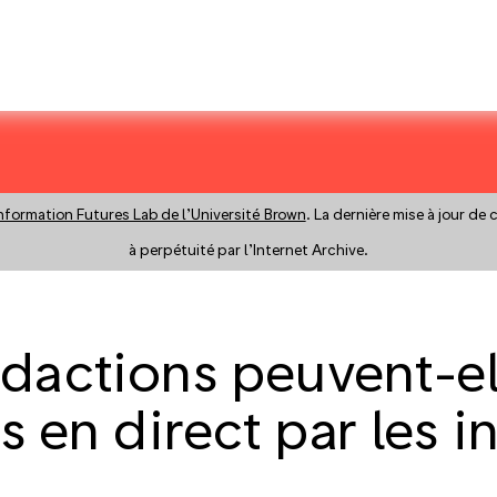
nformation Futures Lab de l’Université Brown
. La dernière mise à jour de
à perpétuité par l’Internet Archive.
actions peuvent-elle
s en direct par les i