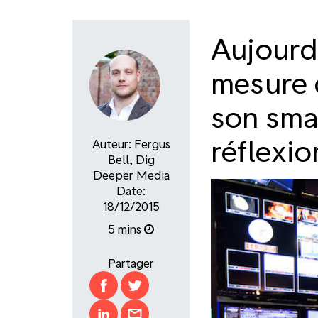
Aujourd'
mesure 
son sma
réflexio
Auteur:
Fergus
Bell
,
Dig
Deeper Media
Date:
18/12/2015
5 mins
Partager